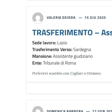
VALERIA DEIDDA
15 GIU 2025
TRASFERIMENTO – Assis
Sede lavoro:
Lazio
Trasferimento Verso:
Sardegna
Mansione:
Assistente giudiziario
Ente:
Tribunale di Roma
Preferirei scambio con Cagliari o Oristano
DOMENICA BARBERA
22 GEN 20