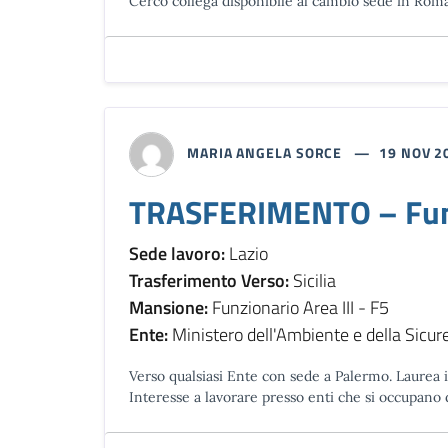
Cerco collega disponibile al cambio sede in Rom
MARIA ANGELA SORCE
19 NOV 2
TRASFERIMENTO – Funzi
Sede lavoro:
Lazio
Trasferimento Verso:
Sicilia
Mansione:
Funzionario Area III - F5
Ente:
Ministero dell'Ambiente e della Sicur
Verso qualsiasi Ente con sede a Palermo. Laurea
Interesse a lavorare presso enti che si occupano d