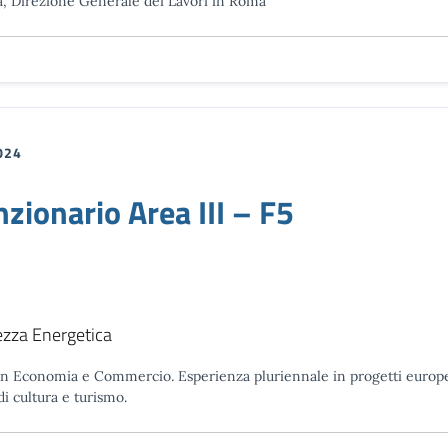
a, Direzione Generale dei Lavori in Roma
024
onario Area III – F5
ezza Energetica
 in Economia e Commercio. Esperienza pluriennale in progetti europ
i cultura e turismo.