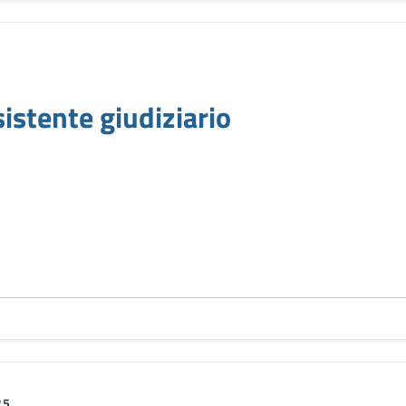
tente giudiziario
25