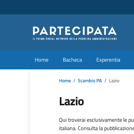
Vai ai contenuti
Vai al footer
Home
Bacheca
Experentia
Home
/
Scambio PA
/
Lazio
Lazio
Dettagli dell'
Qui troverai esclusivamente le pu
italiana. Consulta la pubblicazion