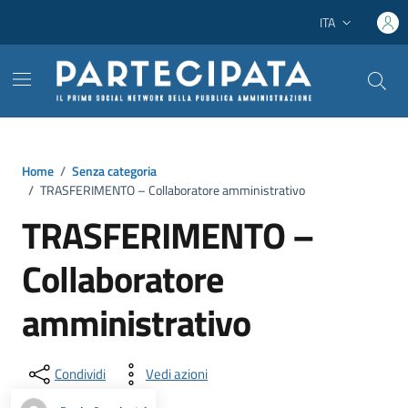
Vai ai contenuti
Vai al footer
ITA
Lingua attiva:
Home
/
Senza categoria
/
TRASFERIMENTO – Collaboratore amministrativo
TRASFERIMENTO –
Collaboratore
amministrativo
Condividi
Vedi azioni