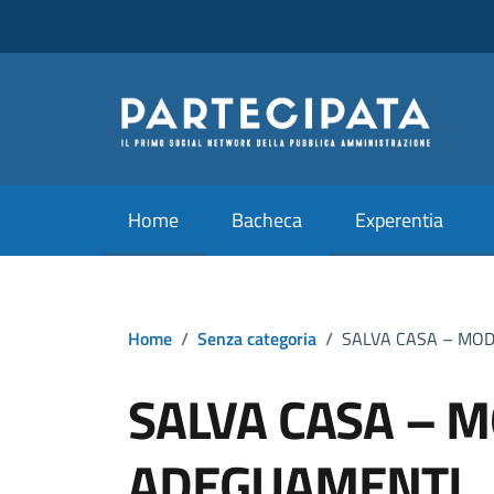
Vai ai contenuti
Vai al footer
Home
Bacheca
Experentia
Home
/
Senza categoria
/
SALVA CASA – MOD
SALVA CASA – M
ADEGUAMENTI