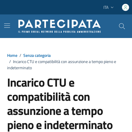
Vai ai contenuti
Vai al footer
ITA
Lingua attiva:
Home
/
Senza categoria
/
Incarico CTU e compatibilità con assunzione a tempo pieno e
indeterminato
Incarico CTU e
compatibilità con
assunzione a tempo
pieno e indeterminato