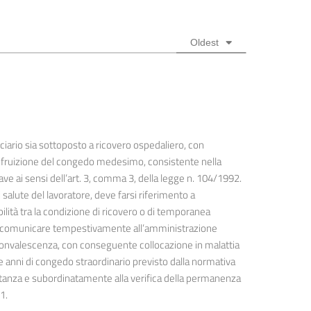
Oldest
iciario sia sottoposto a ricovero ospedaliero, con
la fruizione del congedo medesimo, consistente nella
rave ai sensi dell’art. 3, comma 3, della legge n. 104/1992.
salute del lavoratore, deve farsi riferimento a
bilità tra la condizione di ricovero o di temporanea
to a comunicare tempestivamente all’amministrazione
a convalescenza, con conseguente collocazione in malattia
 anni di congedo straordinario previsto dalla normativa
stanza e subordinatamente alla verifica della permanenza
1.