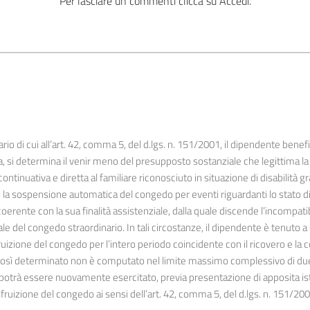
Per lasciare un commenti clicca su Accedi.
rio di cui all’art. 42, comma 5, del d.lgs. n. 151/2001, il dipendente benef
a, si determina il venir meno del presupposto sostanziale che legittima 
ontinuativa e diretta al familiare riconosciuto in situazione di disabilità g
 la sospensione automatica del congedo per eventi riguardanti lo stato di 
coerente con la sua finalità assistenziale, dalla quale discende l’incompati
ale del congedo straordinario. In tali circostanze, il dipendente è tenu
ruizione del congedo per l’intero periodo coincidente con il ricovero e l
e così determinato non è computato nel limite massimo complessivo di due
e potrà essere nuovamente esercitato, previa presentazione di apposita i
fruizione del congedo ai sensi dell’art. 42, comma 5, del d.lgs. n. 151/200