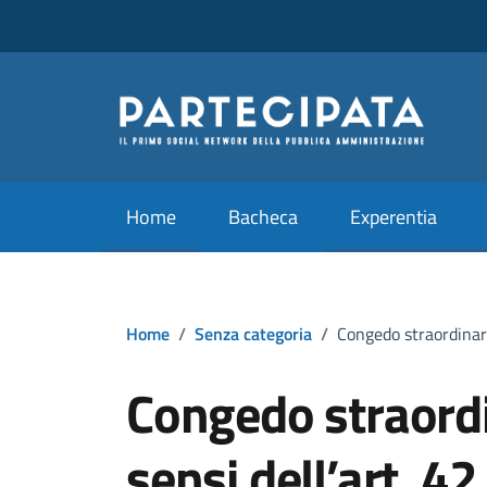
Vai ai contenuti
Vai al footer
Home
Bacheca
Experentia
Home
/
Senza categoria
/
Congedo straordinari
Congedo straordin
sensi dell’art. 4