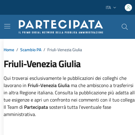
Vai ai contenuti
Vai al footer
ITA
Lingua attiva:
Home
/
Scambio PA
/
Friuli-Venezia Giulia
Friuli-Venezia Giulia
Dettagli dell'argomento
Qui troverai esclusivamente le pubblicazioni dei colleghi che
lavorano in
Friuli-Venezia Giulia
ma che ambiscono a trasferirsi
in altra Regione italiana. Consulta la pubblicazione più adatta al
tue esigenze e apri un confronto nei commenti con il tuo collega
Il Team di
Partecipata
sosterrà tutta l'eventuale fase
amministrativa.