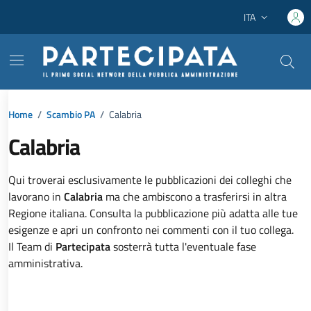
Vai ai contenuti
Vai al footer
ITA
Lingua attiva:
Home
/
Scambio PA
/
Calabria
Calabria
Dettagli dell'argomento
Qui troverai esclusivamente le pubblicazioni dei colleghi che
lavorano in
Calabria
ma che ambiscono a trasferirsi in altra
Regione italiana. Consulta la pubblicazione più adatta alle tue
esigenze e apri un confronto nei commenti con il tuo collega.
Il Team di
Partecipata
sosterrà tutta l'eventuale fase
amministrativa.