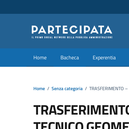
Vai ai contenuti
Vai al footer
Home
Bacheca
Experentia
Home
/
Senza categoria
/
TRASFERIMENTO – 
TRASFERIMENTO
TECNICO GEOME