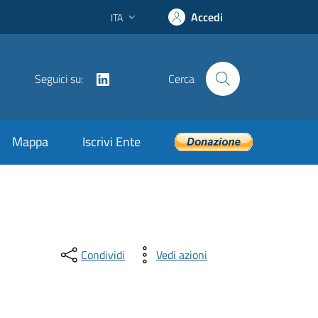
Accedi
ITA
Lingua attiva:
LinkedIn
Seguici su:
Cerca
Mappa
Iscrivi Ente
Condividi
Vedi azioni