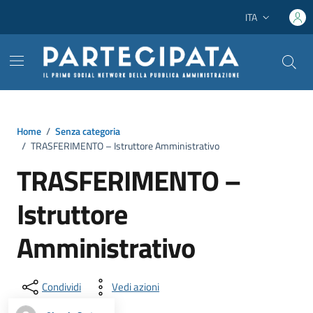
Vai ai contenuti
Vai al footer
ITA
Lingua attiva:
Home
/
Senza categoria
/
TRASFERIMENTO – Istruttore Amministrativo
TRASFERIMENTO –
Istruttore
Amministrativo
Condividi
Vedi azioni