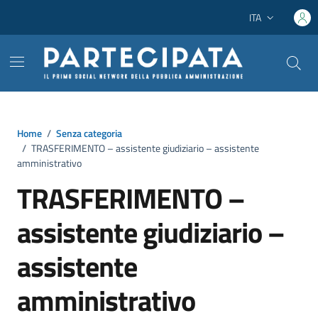
Vai ai contenuti
Vai al footer
ITA
Lingua attiva:
Home
/
Senza categoria
/
TRASFERIMENTO – assistente giudiziario – assistente
amministrativo
TRASFERIMENTO –
assistente giudiziario –
assistente
amministrativo