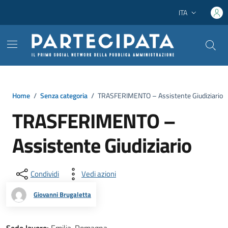
Vai ai contenuti
Vai al footer
ITA
Lingua attiva:
Home
/
Senza categoria
/
TRASFERIMENTO – Assistente Giudiziario
TRASFERIMENTO –
Assistente Giudiziario
Condividi
Vedi azioni
Giovanni Brugaletta