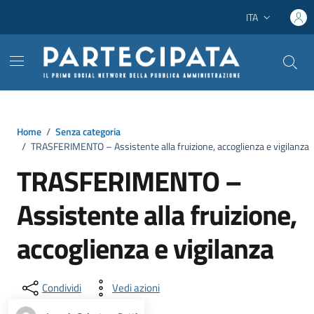
Vai ai contenuti
Vai al footer
ITA
Lingua attiva:
Home
/
Senza categoria
/
TRASFERIMENTO – Assistente alla fruizione, accoglienza e vigilanza
TRASFERIMENTO –
Assistente alla fruizione,
accoglienza e vigilanza
Condividi
Vedi azioni