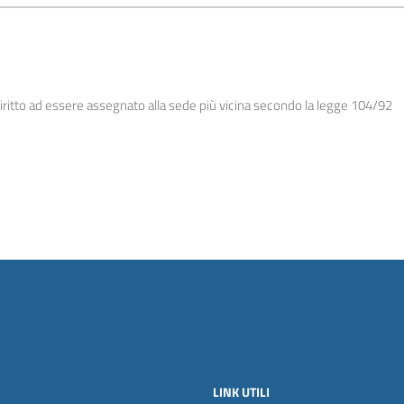
diritto ad essere assegnato alla sede più vicina secondo la legge 104/92
LINK UTILI