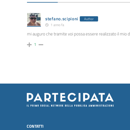
stefano.scipioni
Author
1 anno fa
mi auguro che tramite voi possa essere realizzato il mio 
1
CONTATTI