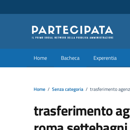
Vai ai contenuti
Vai al footer
Home
Bacheca
Experentia
Home
/
Senza categoria
/
trasferimento agenz
trasferimento ag
roma settebagni