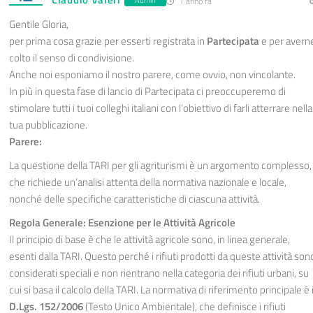
1 anno fa
Gentile Gloria,
per prima cosa grazie per esserti registrata in
Partecipata
e per avern
colto il senso di condivisione.
Anche noi esponiamo il nostro parere, come ovvio, non vincolante.
In più in questa fase di lancio di Partecipata ci preoccuperemo di
stimolare tutti i tuoi colleghi italiani con l’obiettivo di farli atterrare nella
tua pubblicazione.
Parere:
La questione della TARI per gli agriturismi è un argomento complesso,
che richiede un’analisi attenta della normativa nazionale e locale,
nonché delle specifiche caratteristiche di ciascuna attività.
Regola Generale: Esenzione per le Attività Agricole
Il principio di base è che le attività agricole sono, in linea generale,
esenti dalla TARI. Questo perché i rifiuti prodotti da queste attività son
considerati speciali e non rientrano nella categoria dei rifiuti urbani, su
cui si basa il calcolo della TARI. La normativa di riferimento principale è i
D.Lgs. 152/2006
(Testo Unico Ambientale), che definisce i rifiuti