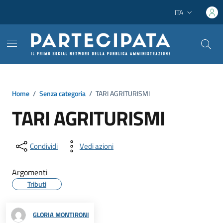
Vai ai contenuti
Vai al footer
ITA
Lingua attiva:
Home
/
Senza categoria
/
TARI AGRITURISMI
TARI AGRITURISMI
Condividi
Vedi azioni
Argomenti
Tributi
GLORIA MONTIRONI