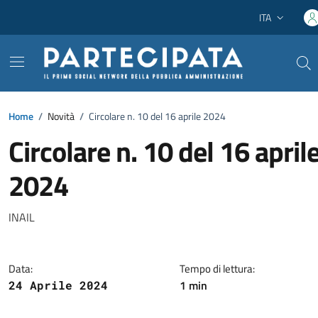
Vai ai contenuti
Vai al footer
ITA
Lingua attiva:
Home
/
Novità
/
Circolare n. 10 del 16 aprile 2024
Circolare n. 10 del 16 april
2024
Dettagli della notizia
INAIL
Data:
Tempo di lettura:
1 min
24 Aprile 2024