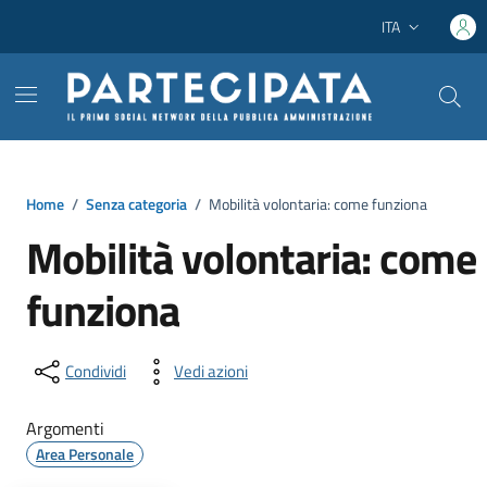
Vai ai contenuti
Vai al footer
ITA
Lingua attiva:
Home
/
Senza categoria
/
Mobilità volontaria: come funziona
Mobilità volontaria: come
funziona
Condividi
Vedi azioni
Argomenti
Area Personale