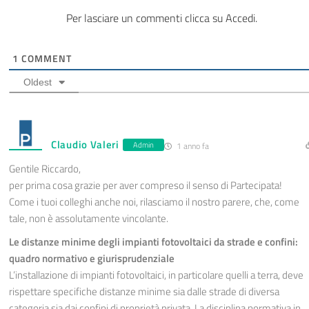
Per lasciare un commenti clicca su Accedi.
1
COMMENT
Oldest
Claudio Valeri
Admin
1 anno fa
Gentile Riccardo,
per prima cosa grazie per aver compreso il senso di Partecipata!
Come i tuoi colleghi anche noi, rilasciamo il nostro parere, che, come
tale, non è assolutamente vincolante.
Le distanze minime degli impianti fotovoltaici da strade e confini:
quadro normativo e giurisprudenziale
L’installazione di impianti fotovoltaici, in particolare quelli a terra, deve
rispettare specifiche distanze minime sia dalle strade di diversa
categoria sia dai confini di proprietà privata. La disciplina normativa in