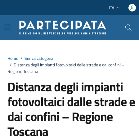
Vai ai contenuti
Vai al footer
ITA
Lingua attiva:
Home
/
Senza categoria
/
Distanza degli impianti fotovoltaici dalle strade e dai confini –
Regione Toscana
Distanza degli impianti
fotovoltaici dalle strade e
dai confini – Regione
Toscana