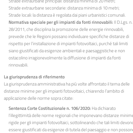
Strade extraurbane principali: distanza minima di 20 metri;
Strade extraurbane secondarie: distanza minima di 10 metri;
Strade locali: la distanza è regolata dai piani urbanistici comunali.
Normativa speciale per gli impianti da fonti rinnovabili:
Il D.Lgs. n.
28/2011, che disciplina la promozione delle energie rinnovabili,
prevede che le Regioni possano individuare specifiche distanze di
rispetto per l’installazione di impianti fotovoltaici, purché tali limiti
siano giustificati da esigenze ambientali e paesaggistiche e non
ostacolino irragionevolmente la diffusione di impianti da fonti
rinnovabili.
La giurisprudenza di riferimento
La giurisprudenza amministrativa ha più volte affrontato il tema delle
distanze minime per gli impianti fotovoltaici, chiarendo l’ambito di
applicazione delle norme sopra citate:
Sentenza Corte Costituzionale n. 106/2020:
Ha dichiarato
l’illegittimità delle norme regionali che imponevano distanze minim
rigide per gli impianti fotovoltaici, sottolineando che tali limiti devon
essere giustificati da esigenze di tutela del paesaggio e non posson