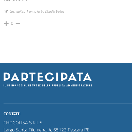
Last edited 1 anno fa by Claudio Valeri
0
CONTATTI
CHOGOLISA S.R.L.S.
Largo Santa Filomena, 4, 65123 Pescara PE