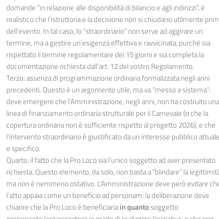
domande “in relazione alle disponibilità di bilancio e agli indirizzi”, è
realistico che l’istruttoria e la decisione non si chiudano utilmente pri
dell’evento. In tal caso, lo “straordinario” non serve ad aggirare un
termine, ma a gestire un’esigenza effettiva e ravvicinata, purché sia
rispettato il termine regolamentare dei 15 giorni e sia completa la
documentazione richiesta dall’art. 12 del vostro Regolamento.
Terzo: assenza di programmazione ordinaria formalizzata negli anni
precedenti. Questo è un argomento utile, ma va “messo a sistema”:
deve emergere che l’Amministrazione, negli anni, non ha costruito un
linea di finanziamento ordinaria strutturale per il Carnevale (o che la
copertura ordinaria non è sufficiente rispetto al progetto 2026), e che
l’intervento straordinario è giustificato da un interesse pubblico attual
e specifico.
Quarto: il fatto che la Pro Loco sia l’unico soggetto ad aver presentato
richiesta. Questo elemento, da solo, non basta a “blindare” la legittimit
ma non è nemmeno ostativo. L’Amministrazione deve però evitare ch
l’atto appaia come un beneficio ad personam: la deliberazione deve
chiarire che la Pro Loco è beneficiaria
in quanto
soggetto
proponente/organizzatore in grado di realizzare l’iniziativa, e che non