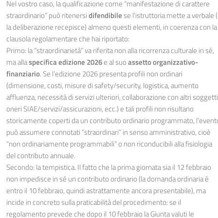
Nel vostro caso, la qualificazione come “manifestazione di carattere
straordinario” può ritenersi
difendibile
se l’istruttoria mette a verbale 
la deliberazione recepisce) almeno questi elementi, in coerenza con la
clausola regolamentare che hai riportato:
Primo: la “straordinarietà” va riferita non alla ricorrenza culturale in sé,
ma alla
specifica edizione 2026
e al suo
assetto organizzativo-
finanziario
. Se l’edizione 2026 presenta profili non ordinari
(dimensione, costi, misure di safety/security, logistica, aumento
affluenza, necessità di servizi ulteriori, collaborazione con altri soggetti
oneri SIAE/servizi/assicurazioni, ecc.) e tali profili non risultano
storicamente coperti da un contributo ordinario programmato, l’event
può assumere connotati “straordinari” in senso amministrativo, cioè
“non ordinariamente programmabili” o non riconducibili alla fisiologia
del contributo annuale.
Secondo: la tempistica. Il fatto che la prima giornata sia il 12 febbraio
non impedisce in sé un contributo ordinario (la domanda ordinaria è
entro il 10 febbraio, quindi astrattamente ancora presentabile), ma
incide in concreto sulla praticabilità del procedimento: se il
regolamento prevede che dopo il 10 febbraio la Giunta valuti le