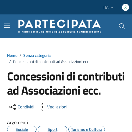
Vai ai contenuti
Vai al footer
ITA
Lingua attiva:
Home
/
Senza categoria
/
Concessioni di contributi ad Associazioni ecc.
Concessioni di contributi
ad Associazioni ecc.
Condividi
Vedi azioni
Argomenti
Sociale
Sport
Turismo e Cultura