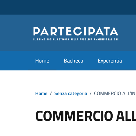
Vai ai contenuti
Vai al footer
Home
Bacheca
Experentia
Home
/
Senza categoria
/
COMMERCIO ALL’I
COMMERCIO ALL