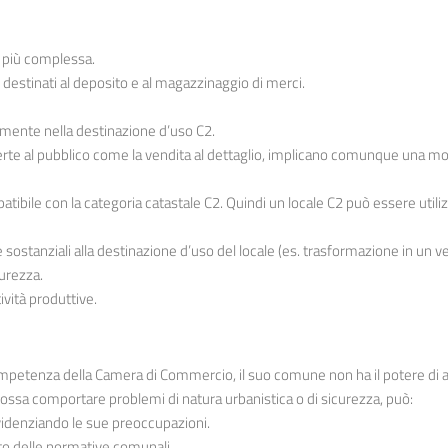
è più complessa.
i destinati al deposito e al magazzinaggio di merci.
amente nella destinazione d’uso C2.
erte al pubblico come la vendita al dettaglio, implicano comunque una mo
mpatibile con la categoria catastale C2. Quindi un locale C2 può essere utiliz
e sostanziali alla destinazione d’uso del locale (es. trasformazione in un 
curezza.
ività produttive.
ompetenza della Camera di Commercio, il suo comune non ha il potere di an
so possa comportare problemi di natura urbanistica o di sicurezza, può:
videnziando le sue preoccupazioni.
etto delle normative comunali.