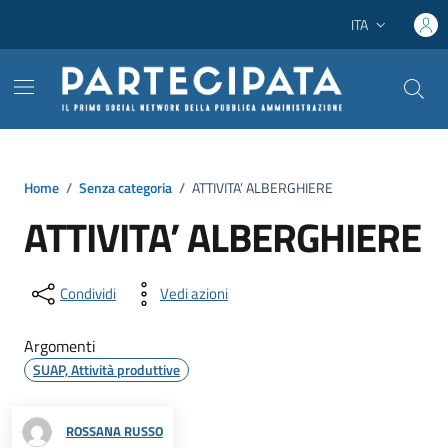
Vai ai contenuti
Vai al footer
ITA
Lingua attiva:
Home
/
Senza categoria
/
ATTIVITA’ ALBERGHIERE
ATTIVITA’ ALBERGHIERE
Condividi
Vedi azioni
Argomenti
SUAP, Attività produttive
ROSSANA RUSSO