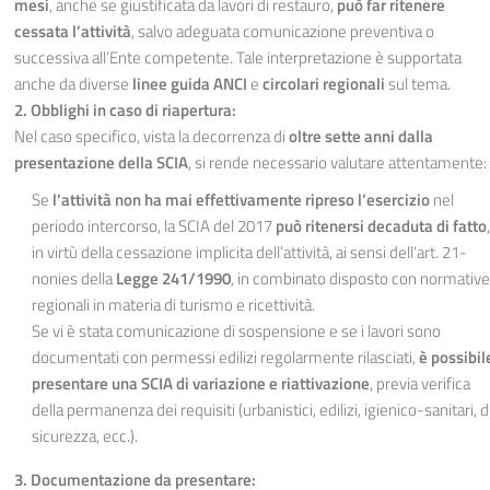
mesi
, anche se giustificata da lavori di restauro,
può far ritenere
cessata l’attività
, salvo adeguata comunicazione preventiva o
successiva all’Ente competente. Tale interpretazione è supportata
anche da diverse
linee guida ANCI
e
circolari regionali
sul tema.
2. Obblighi in caso di riapertura:
Nel caso specifico, vista la decorrenza di
oltre sette anni dalla
presentazione della SCIA
, si rende necessario valutare attentamente:
Se
l’attività non ha mai effettivamente ripreso l’esercizio
nel
periodo intercorso, la SCIA del 2017
può ritenersi decaduta di fatto
,
in virtù della cessazione implicita dell’attività, ai sensi dell’art. 21-
nonies della
Legge 241/1990
, in combinato disposto con normative
regionali in materia di turismo e ricettività.
Se vi è stata comunicazione di sospensione e se i lavori sono
documentati con permessi edilizi regolarmente rilasciati,
è possibil
presentare una SCIA di variazione e riattivazione
, previa verifica
della permanenza dei requisiti (urbanistici, edilizi, igienico-sanitari, d
sicurezza, ecc.).
3. Documentazione da presentare: