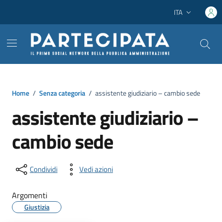
Vai ai contenuti
Vai al footer
ITA
Lingua attiva:
Home
/
Senza categoria
/
assistente giudiziario – cambio sede
assistente giudiziario –
cambio sede
Condividi
Vedi azioni
Argomenti
Giustizia